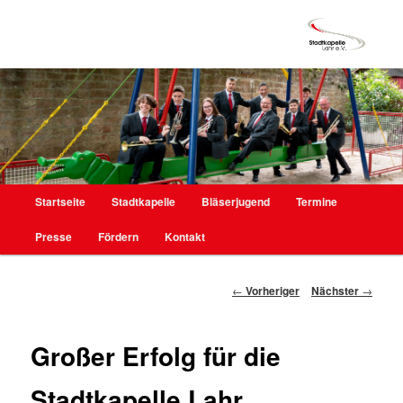
Hauptmenü
Startseite
Stadtkapelle
Bläserjugend
Termine
Zum
Presse
Fördern
Kontakt
primären
Inhalt
Beitragsnavigation
←
Vorheriger
Nächster
→
springen
Großer Erfolg für die
Stadtkapelle Lahr