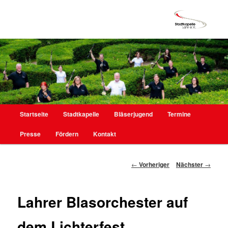
Hauptmenü
Startseite
Stadtkapelle
Bläserjugend
Termine
Zum
Presse
Fördern
Kontakt
primären
Inhalt
Beitragsnavigation
←
Vorheriger
Nächster
→
springen
Lahrer Blasorchester auf
dem Lichterfest