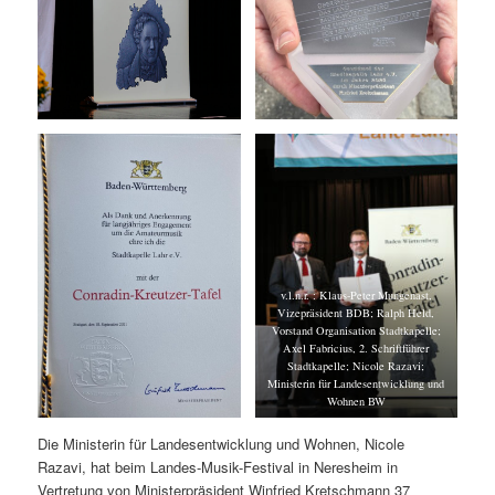
v.l.n.r. : Klaus-Peter Mungenast,
Vizepräsident BDB; Ralph Held,
Vorstand Organisation Stadtkapelle;
Axel Fabricius, 2. Schriftführer
Stadtkapelle; Nicole Razavi;
Ministerin für Landesentwicklung und
Wohnen BW
Die Ministerin für Landesentwicklung und Wohnen, Nicole
Razavi, hat beim Landes-Musik-Festival in Neresheim in
Vertretung von Ministerpräsident Winfried Kretschmann 37