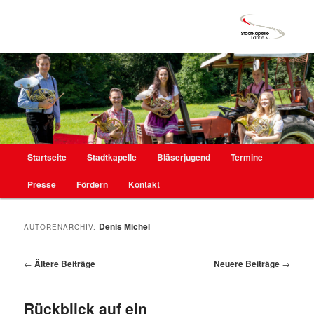
Hauptmenü
Startseite
Stadtkapelle
Bläserjugend
Termine
Zum
Zum
Presse
Fördern
Kontakt
primären
sekundären
Inhalt
Inhalt
Denis Michel
AUTORENARCHIV:
springen
springen
Beitragsnavigation
←
Ältere Beiträge
Neuere Beiträge
→
Rückblick auf ein