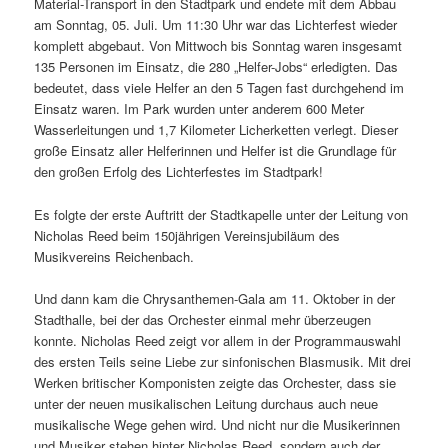
Material-Transport in den Stadtpark und endete mit dem Abbau
am Sonntag, 05. Juli. Um 11:30 Uhr war das Lichterfest wieder
komplett abgebaut. Von Mittwoch bis Sonntag waren insgesamt
135 Personen im Einsatz, die 280 „Helfer-Jobs“ erledigten. Das
bedeutet, dass viele Helfer an den 5 Tagen fast durchgehend im
Einsatz waren. Im Park wurden unter anderem 600 Meter
Wasserleitungen und 1,7 Kilometer Licherketten verlegt. Dieser
große Einsatz aller Helferinnen und Helfer ist die Grundlage für
den großen Erfolg des Lichterfestes im Stadtpark!
Es folgte der erste Auftritt der Stadtkapelle unter der Leitung von
Nicholas Reed beim 150jährigen Vereinsjubiläum des
Musikvereins Reichenbach.
Und dann kam die Chrysanthemen-Gala am 11. Oktober in der
Stadthalle, bei der das Orchester einmal mehr überzeugen
konnte. Nicholas Reed zeigt vor allem in der Programmauswahl
des ersten Teils seine Liebe zur sinfonischen Blasmusik. Mit drei
Werken britischer Komponisten zeigte das Orchester, dass sie
unter der neuen musikalischen Leitung durchaus auch neue
musikalische Wege gehen wird. Und nicht nur die Musikerinnen
und Musiker stehen hinter Nicholas Reed, sondern auch der