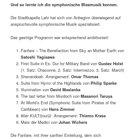
Und so lernte ich die symphonische Blasmusik kennen.
Die Stadtkapelle Lahr hat sich von Anbeginn überwiegend auf
anspruchsvolle symphonische Musik spezialisiert.
Das gestrige Programm war entsprechend ambitioniert:
Fanfare – The Benefaction from Sky an Mother Earth
von
Satoshi Yagisawa
First Suite in Es- Dur for Military Band
von
Gustav Holst
(1. Satz: Chaconne, 2. Satz: Intermezzo, 3. Satz: March)
Shenandoah
Arrangement
:
Omar Thomas
Suite from Hymn of the Highlands
von
Philip Sparke
Illumination
von
David Maslanka
The last letter from Murdoch
von
Masanori Taruya
At World’s End (Symphonic Suite from Pirates of the
Caribbean)
von
Hans Zimmer
80er KULT(tour)2
Arrangement
:
Thiemo Krass
Mars der Medici
von
Johan Wichers
Die Fanfare, mit ihrer sanften Einleitung, dem sich